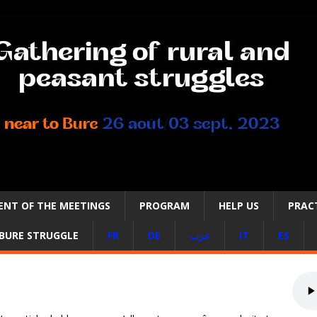
NT OF THE MEETINGS
PROGRAM
HELP US
PRACT
BURE STRUGGLE
FR
DE
عرب
IT
ES