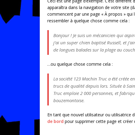
Ceci est une page d’exemple. C’est différent 
apparaîtra dans la navigation de votre site (
commencent par une page « À propos » qui les
ressembler à quelque chose comme cela :
Bonjour ! Je suis un mécanicien qui aspire
j’ai un super chien baptisé Russell, et j’a
de longues balades sur la plage au couche
…ou quelque chose comme cela :
La société 123 Machin Truc a été créée e
trucs de qualité depuis lors. Située à S
Truc emploie 2 000 personnes, et fabriq
bouzemontoise.
En tant que nouvel utilisateur ou utilisatric
de bord
pour supprimer cette page et créer 