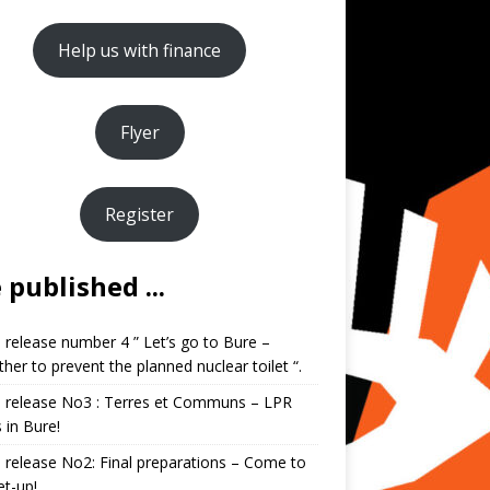
Help us with finance
Flyer
Register
published ...
 release number 4 ” Let’s go to Bure –
her to prevent the planned nuclear toilet “.
 release No3 : Terres et Communs – LPR
s in Bure!
 release No2: Final preparations – Come to
et-up!