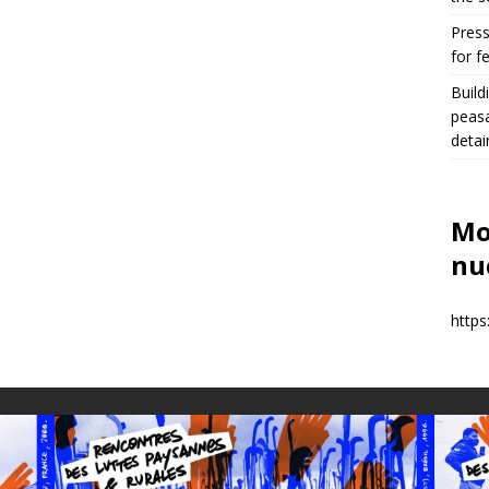
Press
for f
Build
peasa
detai
Mo
nuc
https