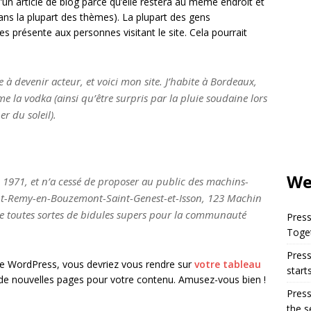
d’un article de blog parce qu’elle restera au même endroit et
dans la plupart des thèmes). La plupart des gens
 présente aux personnes visitant le site. Cela pourrait
 à devenir acteur, et voici mon site. J’habite à Bordeaux,
ime la vodka (ainsi qu’être surpris par la pluie soudaine lors
r du soleil).
We 
n 1971, et n’a cessé de proposer au public des machins-
aint-Remy-en-Bouzemont-Saint-Genest-et-Isson, 123 Machin
ue toutes sortes de bidules supers pour la communauté
Press
Toget
Press
e de WordPress, vous devriez vous rendre sur
votre tableau
start
de nouvelles pages pour votre contenu. Amusez-vous bien !
Press
the s