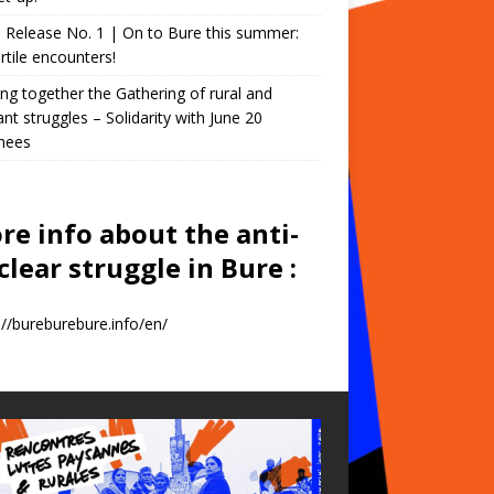
 Release No. 1 | On to Bure this summer:
ertile encounters!
ing together the Gathering of rural and
nt struggles – Solidarity with June 20
nees
re info about the anti-
lear struggle in Bure :
://bureburebure.info/en/